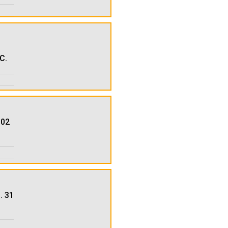
C.
602
. 31