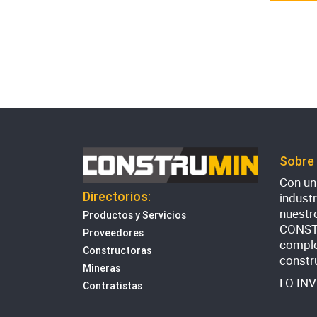
Sobre
Con una
Directorios:
indust
nuestr
Productos y Servicios
CONST
Proveedores
comple
Constructoras
constr
Mineras
LO IN
Contratistas