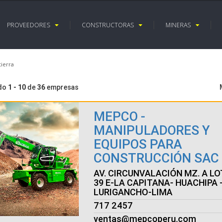
PROVEEDORES
CONSTRUCTORAS
MINERAS
ierra
ndo
1 - 10
de
36
empresas
MEPCO -
MANIPULADORES Y
EQUIPOS PARA
CONSTRUCCIÓN SAC
AV. CIRCUNVALACIÓN MZ. A LO
39 E-LA CAPITANA- HUACHIPA 
LURIGANCHO-LIMA
717 2457
ventas@mepcoperu.com