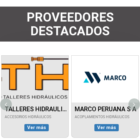
PROVEEDORES
DESTACADOS
.
TALLERES HIDRAULICOS S.A.C.-TH
MARCO PERUANA
CIÓN
ACCESORIOS HIDRÁULICOS
ACOPLAMIENTOS HIDRÁUL
Ver más
Ver más