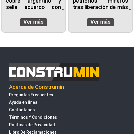
cobre argentino y
petitorios mineros
sella acuerdo con
tras liberación de más
Kobrea para siete
de mil concesiones
proyecto
para explorar cobre y
Ver más
Ver más
oro
Acerca de Construmin
Preguntas Frecuentes
Ayuda en linea
Contáctanos
Términos Y Condiciones
Politicas de Privacidad
Libro De Reclamaciones