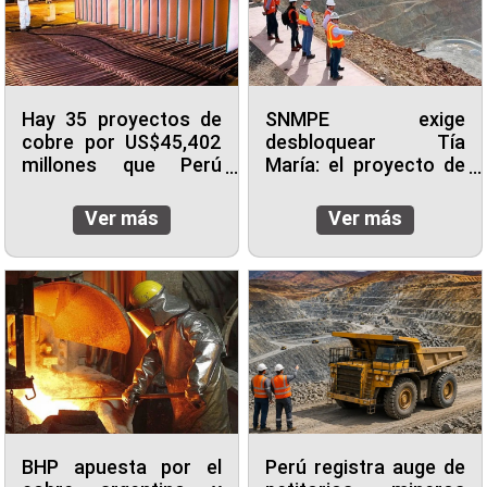
Hay 35 proyectos de
SNMPE exige
cobre por US$45,402
desbloquear Tía
millones que Perú
María: el proyecto de
puede aprovechar
US$1.400M que Perú
lleva 15 años
Ver más
Ver más
posponiendo
BHP apuesta por el
Perú registra auge de