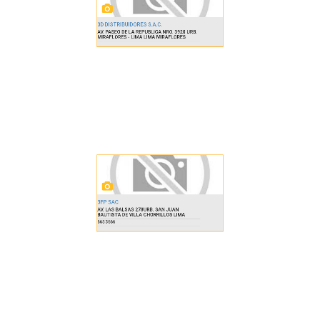
3D DISTRIBUIDORES S.A.C.
AV. PASEO DE LA REPUBLICA NRO. 3920 URB.
MIRAFLORES - LIMA LIMA MIRAFLORES
3FP SAC
AV. LAS BALSAS 278URB. SAN JUAN
BAUTISTA DE VILLA CHORRILLOS LIMA
665 3666