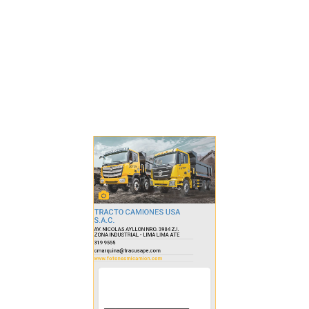
TRACTO CAMIONES USA
S.A.C.
AV. NICOLAS AYLLON NRO. 3904 Z.I.
ZONA INDUSTRIAL - LIMA LIMA ATE
319 9555
cmarquina@tracusape.com
www.fotonesmicamion.com