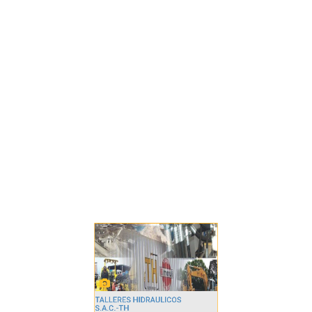
VER MÁS
TALLERES HIDRAULICOS
S.A.C.-TH
AV. SEPARADORA INDUSTRIAL NRO. 175
URB. INDUSTRIAL EL ARTESANO - LIMA
LIMA ATE