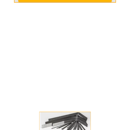
VER MÁS
SIKA PERU S.A.C.
LT. 6 MZ. B ---- HABILITACION
INDUSTRIAL E - LIMA LIMA LURIN
618 6060