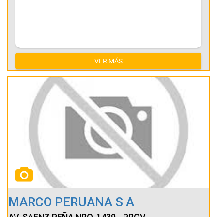
VER MÁS
MARCO PERUANA S A
AV. SAENZ PEÑA NRO. 1439 - PROV.