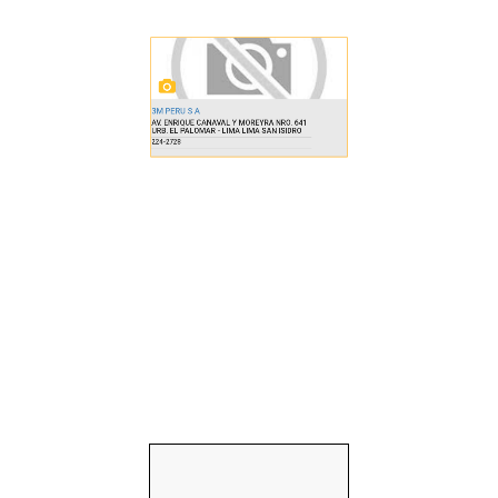
3M PERU S A
AV. ENRIQUE CANAVAL Y MOREYRA NRO. 641
URB. EL PALOMAR - LIMA LIMA SAN ISIDRO
224-2728
«
1
2
3
4
5
6
7
8
...
279
280
»