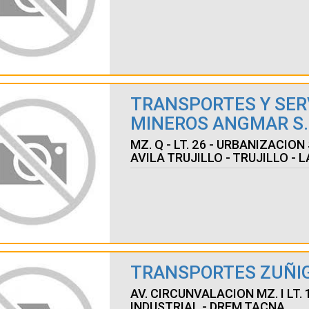
TRANSPORTES Y SER
MINEROS ANGMAR S.R
MZ. Q - LT. 26 - URBANIZACIO
AVILA TRUJILLO - TRUJILLO - 
TRANSPORTES ZUÑIGA
AV. CIRCUNVALACION MZ. I LT. 
INDUSTRIAL - DREM TACNA