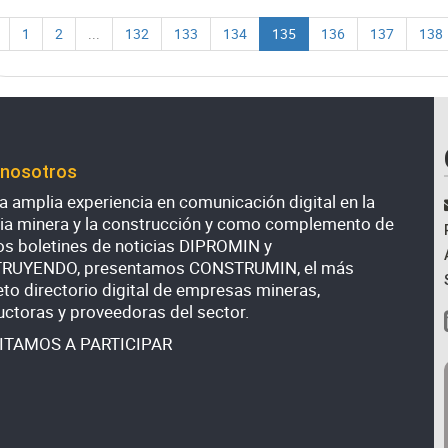
1
2
...
132
133
134
135
136
137
138
 nosotros
 amplia experiencia en comunicación digital en la
ria minera y la construcción y como complemento de
os boletines de noticias DIPROMIN y
RUYENDO, presentamos CONSTRUMIN, el más
to directorio digital de empresas mineras,
uctoras y proveedoras del sector.
VITAMOS A PARTICIPAR