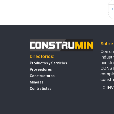
«
Sobre
Con una
Directorios:
indust
nuestr
Productos y Servicios
CONST
Proveedores
comple
Constructoras
constr
Mineras
LO IN
Contratistas