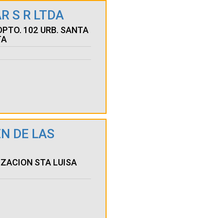
R S R LTDA
DPTO. 102 URB. SANTA
TA
N DE LAS
IZACION STA LUISA